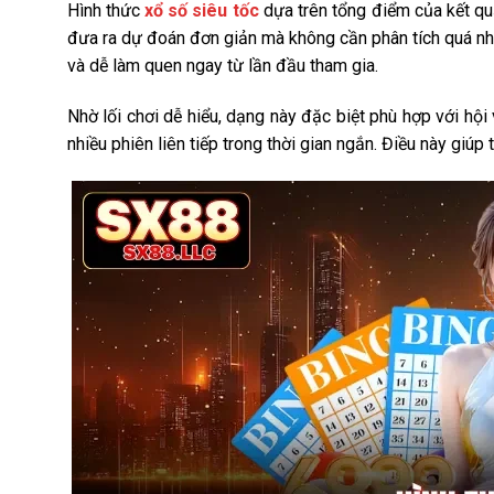
Hình thức
xổ số siêu tốc
dựa trên tổng điểm của kết quả
đưa ra dự đoán đơn giản mà không cần phân tích quá nhiề
và dễ làm quen ngay từ lần đầu tham gia.
Nhờ lối chơi dễ hiểu, dạng này đặc biệt phù hợp với hộ
nhiều phiên liên tiếp trong thời gian ngắn. Điều này giúp