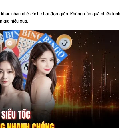
g khác nhau nhờ cách chơi đơn giản. Không cần quá nhiều kinh
 gia hiệu quả.