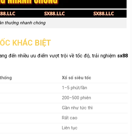
hận thưởng nhanh chóng
TỐC KHÁC BIỆT
ang đến nhiều ưu điểm vượt trội về tốc độ, trải nghiệm
sx88
 thống
Xổ số siêu tốc
1–5 phút/lần
200–500 phiên
Gần như tức thì
Rất cao
Liên tục