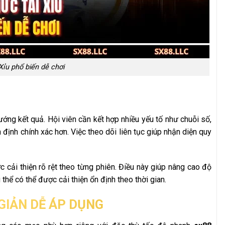
Xỉu phổ biến dễ chơi
ướng kết quả. Hội viên cần kết hợp nhiều yếu tố như chuỗi số,
định chính xác hơn. Việc theo dõi liên tục giúp nhận diện quy
cải thiện rõ rệt theo từng phiên. Điều này giúp nâng cao độ
 thể có thể được cải thiện ổn định theo thời gian.
GIẢN DỄ ÁP DỤNG