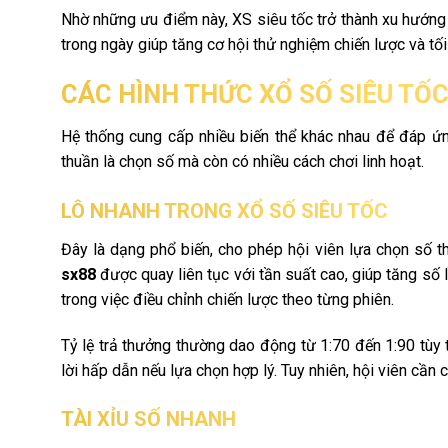
Nhờ những ưu điểm này, XS siêu tốc trở thành xu hướng 
trong ngày giúp tăng cơ hội thử nghiệm chiến lược và tối
CÁC HÌNH THỨC XỔ SỐ SIÊU TỐC
Hệ thống cung cấp nhiều biến thể khác nhau để đáp ứn
thuần là chọn số mà còn có nhiều cách chơi linh hoạt.
LÔ NHANH TRONG XỔ SỐ SIÊU TỐC
Đây là dạng phổ biến, cho phép hội viên lựa chọn số 
sx88
được quay liên tục với tần suất cao, giúp tăng số 
trong việc điều chỉnh chiến lược theo từng phiên.
Tỷ lệ trả thưởng thường dao động từ 1:70 đến 1:90 tùy 
lời hấp dẫn nếu lựa chọn hợp lý. Tuy nhiên, hội viên cần 
TÀI XỈU SỐ NHANH