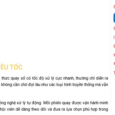
IÊU TỐC
h thức quay số có tốc độ xử lý cực nhanh, thường chỉ diễn ra
 không cần chờ đợi lâu như các loại hình truyền thống mà vẫn
công nghệ xử lý tự động. Mỗi phiên quay được vận hành minh
hội viên dễ dàng theo dõi và đưa ra lựa chọn phù hợp trong