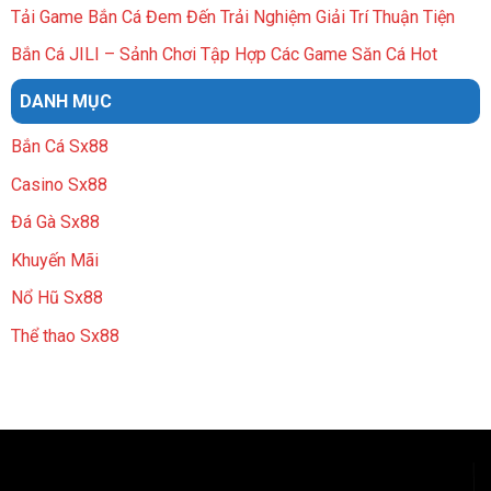
Tải Game Bắn Cá Đem Đến Trải Nghiệm Giải Trí Thuận Tiện
Bắn Cá JILI – Sảnh Chơi Tập Hợp Các Game Săn Cá Hot
DANH MỤC
Bắn Cá Sx88
Casino Sx88
Đá Gà Sx88
Khuyến Mãi
Nổ Hũ Sx88
Thể thao Sx88