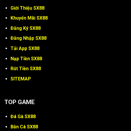
Giới Thiệu SX88
Khuyến Mãi SX88
Đăng Ký SX88
Đăng Nhập SX88
Tải App SX88
Nạp Tiền SX88
Rút Tiền SX88
SITEMAP
TOP GAME
Đá Gà SX88
Bắn Cá SX88