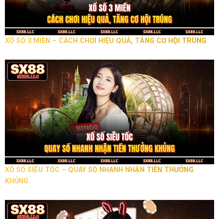
XỔ SỐ 3 MIỀN – CÁCH CHƠI HIỆU QUẢ, TĂNG CƠ HỘI TRÚNG
XỔ SỐ SIÊU TỐC – QUAY SỐ NHANH NHẬN TIỀN THƯỞNG
KHỦNG