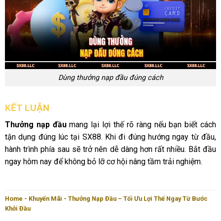
Dùng thưởng nạp đầu đúng cách
KẾT LUẬN
Thưởng nạp đầu
mang lại lợi thế rõ ràng nếu bạn biết cách
tận dụng đúng lúc tại SX88. Khi đi đúng hướng ngay từ đầu,
hành trình phía sau sẽ trở nên dễ dàng hơn rất nhiều. Bắt đầu
ngay hôm nay để không bỏ lỡ cơ hội nâng tầm trải nghiệm.
Home
-
Khuyến Mãi
-
Thưởng Nạp Đầu – Tối Ưu Lợi Thế Ngay Từ Bước
Khởi Đầu