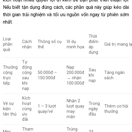
Nếu biết tận dụng đúng cách, các phần quà này giúp kéo dài
thời gian trải nghiệm và tối ưu nguồn vốn ngay từ phiên sớm
nhất.
Thời
Loại
Cách
Thông số cụ
Ví dụ
điểm
phần
Giá trị mang lạ
nhận
thể
minh họa
áp
quà
dụng
Tự
Thưởng
động
Nạp
Sau
cộng
cộng
50.000đ –
200.000đ
Tăng ngân
khi
trực
sau
150.000đ
→ nhận
sách
nạp
tiếp
khi
100.000đ
nạp
Kích
Nhận 2
Vé sự
hoạt
Trong
1 – 3 lượt
lượt quay
Thêm cơ hội
kiện
cùng
ngày
quay/vé
may
thưởng
tân thủ
ưu
đầu
mắn
đãi
Tham
Trúng
Mini
24