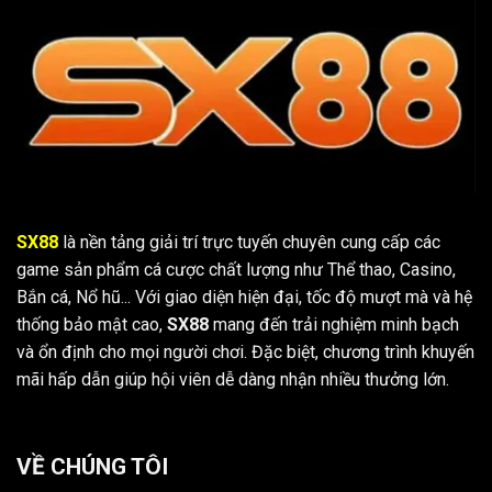
SX88
là nền tảng giải trí trực tuyến chuyên cung cấp các
game sản phẩm cá cược chất lượng như Thể thao, Casino,
Bắn cá, Nổ hũ... Với giao diện hiện đại, tốc độ mượt mà và hệ
thống bảo mật cao,
SX88
mang đến trải nghiệm minh bạch
và ổn định cho mọi người chơi. Đặc biệt, chương trình khuyến
mãi hấp dẫn giúp hội viên dễ dàng nhận nhiều thưởng lớn.
VỀ CHÚNG TÔI