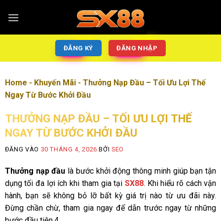
ĐĂNG KÝ
ĐĂNG NHẬP
Home
-
Khuyến Mãi
-
Thưởng Nạp Đầu – Tối Ưu Lợi Thế
Ngay Từ Bước Khởi Đầu
THƯỞNG NẠP ĐẦU – TỐI ƯU LỢI THẾ
NGAY TỪ BƯỚC KHỞI ĐẦU
ĐĂNG VÀO
30 THÁNG 4, 2026
BỞI
SEO
Thưởng nạp đầu
là bước khởi động thông minh giúp bạn tận
dụng tối đa lợi ích khi tham gia tại
SX88
. Khi hiểu rõ cách vận
hành, bạn sẽ không bỏ lỡ bất kỳ giá trị nào từ ưu đãi này.
Đừng chần chừ, tham gia ngay để dẫn trước ngay từ những
bước đầu tiên.4