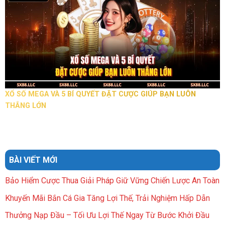
XỔ SỐ MEGA VÀ 5 BÍ QUYẾT ĐẶT CƯỢC GIÚP BẠN LUÔN
THẮNG LỚN
BÀI VIẾT MỚI
Bảo Hiểm Cược Thua Giải Pháp Giữ Vững Chiến Lược An Toàn
Khuyến Mãi Bắn Cá Gia Tăng Lợi Thế, Trải Nghiệm Hấp Dẫn
Thưởng Nạp Đầu – Tối Ưu Lợi Thế Ngay Từ Bước Khởi Đầu