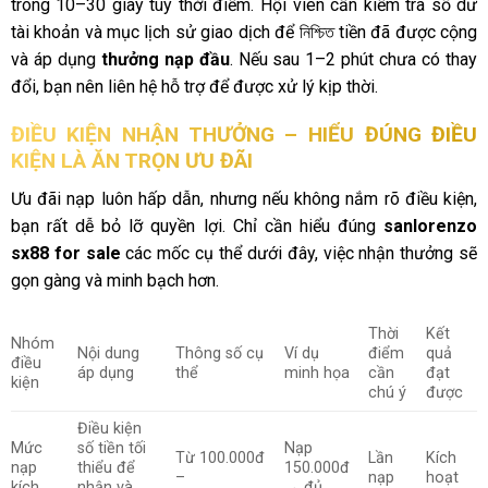
trong 10–30 giây tùy thời điểm. Hội viên cần kiểm tra số dư
tài khoản và mục lịch sử giao dịch để নিশ্চিত tiền đã được cộng
và áp dụng
thưởng nạp đầu
. Nếu sau 1–2 phút chưa có thay
đổi, bạn nên liên hệ hỗ trợ để được xử lý kịp thời.
ĐIỀU KIỆN NHẬN THƯỞNG – HIỂU ĐÚNG ĐIỀU
KIỆN LÀ ĂN TRỌN ƯU ĐÃI
Ưu đãi nạp luôn hấp dẫn, nhưng nếu không nắm rõ điều kiện,
bạn rất dễ bỏ lỡ quyền lợi. Chỉ cần hiểu đúng
sanlorenzo
sx88 for sale
các mốc cụ thể dưới đây, việc nhận thưởng sẽ
gọn gàng và minh bạch hơn.
Thời
Kết
Nhóm
Nội dung
Thông số cụ
Ví dụ
điểm
quả
điều
áp dụng
thể
minh họa
cần
đạt
kiện
chú ý
được
Điều kiện
Mức
số tiền tối
Nạp
Từ 100.000đ
Lần
Kích
nạp
thiểu để
150.000đ
–
nạp
hoạt
kích
nhận và
→ đủ