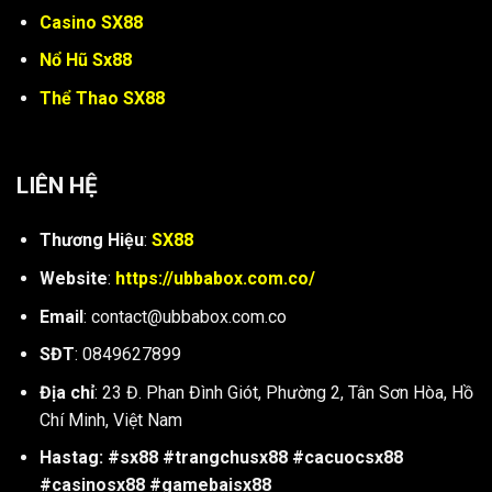
Casino SX88
Nổ Hũ Sx88
Thể Thao SX88
LIÊN HỆ
Thương Hiệu
:
SX88
Website
:
https://ubbabox.com.co/
Email
:
contact@ubbabox.com.co
SĐT
: 0849627899
Địa chỉ
: 23 Đ. Phan Đình Giót, Phường 2, Tân Sơn Hòa, Hồ
Chí Minh, Việt Nam
Hastag: #sx88 #trangchusx88 #cacuocsx88
#casinosx88 #gamebaisx88