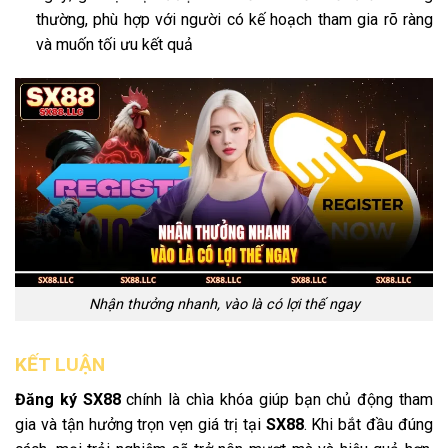
thường, phù hợp với người có kế hoạch tham gia rõ ràng
và muốn tối ưu kết quả
Nhận thưởng nhanh, vào là có lợi thế ngay
KẾT LUẬN
Đăng ký SX88
chính là chìa khóa giúp bạn chủ động tham
gia và tận hưởng trọn vẹn giá trị tại
SX88
. Khi bắt đầu đúng