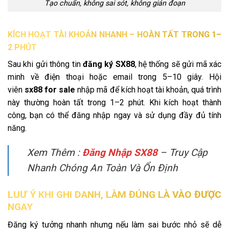
Tạo chuẩn, không sai sót, không gián đoạn
KÍCH HOẠT TÀI KHOẢN NHANH – HOÀN TẤT TRONG 1–
2 PHÚT
Sau khi gửi thông tin
đăng ký SX88
, hệ thống sẽ gửi mã xác
minh về điện thoại hoặc email trong 5–10 giây. Hội
viên
sx88 for sale
nhập mã để kích hoạt tài khoản, quá trình
này thường hoàn tất trong 1–2 phút. Khi kích hoạt thành
công, bạn có thể đăng nhập ngay và sử dụng đầy đủ tính
năng.
Xem Thêm :
Đăng Nhập SX88
– Truy Cập
Nhanh Chóng An Toàn Và Ổn Định
LUƯ Ý KHI GHI DANH, LÀM ĐÚNG LÀ VÀO ĐƯỢC
NGAY
Đăng ký tưởng nhanh nhưng nếu làm sai bước nhỏ sẽ dễ