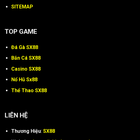
SITEMAP
TOP GAME
Đá Gà SX88
Bắn Cá SX88
Casino SX88
Nổ Hũ Sx88
Thể Thao SX88
LIÊN HỆ
Thương Hiệu
:
SX88