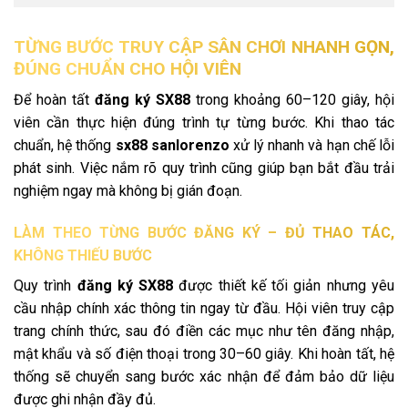
TỪNG BƯỚC TRUY CẬP SÂN CHƠI NHANH GỌN,
ĐÚNG CHUẨN CHO HỘI VIÊN
Để hoàn tất
đăng ký SX88
trong khoảng 60–120 giây, hội
viên cần thực hiện đúng trình tự từng bước. Khi thao tác
chuẩn, hệ thống
sx88 sanlorenzo
xử lý nhanh và hạn chế lỗi
phát sinh. Việc nắm rõ quy trình cũng giúp bạn bắt đầu trải
nghiệm ngay mà không bị gián đoạn.
LÀM THEO TỪNG BƯỚC ĐĂNG KÝ – ĐỦ THAO TÁC,
KHÔNG THIẾU BƯỚC
Quy trình
đăng ký SX88
được thiết kế tối giản nhưng yêu
cầu nhập chính xác thông tin ngay từ đầu. Hội viên truy cập
trang chính thức, sau đó điền các mục như tên đăng nhập,
mật khẩu và số điện thoại trong 30–60 giây. Khi hoàn tất, hệ
thống sẽ chuyển sang bước xác nhận để đảm bảo dữ liệu
được ghi nhận đầy đủ.