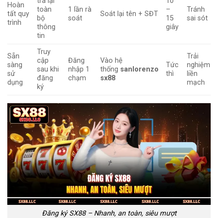
tra lại
10
Hoàn
toàn
1 lần rà
–
Tránh
tất quy
Soát lại tên + SĐT
bộ
soát
15
sai sót
trình
thông
giây
tin
Truy
Sẵn
Trải
cập
Đăng
Vào hệ
sàng
Tức
nghiệm
sau khi
nhập 1
thống
sanlorenzo
sử
thì
liền
đăng
chạm
sx88
dụng
mạch
ký
Đăng ký SX88 – Nhanh, an toàn, siêu mượt