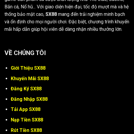
Bắn cá, Nổ hũ... Với giao diện hiện đại, tốc độ mượt mà và hệ
thống bảo mật cao,
SX88
mang đến trải nghiệm minh bạch
và ổn định cho mọi người chơi. Đặc biệt, chương trình khuyến
mãi hấp dẫn giúp hội viên dễ dàng nhận nhiều thưởng lớn.
VỀ CHÚNG TÔI
Giới Thiệu SX88
Khuyến Mãi SX88
Đăng Ký SX88
Đăng Nhập SX88
Tải App SX88
Nạp Tiền SX88
Rút Tiền SX88