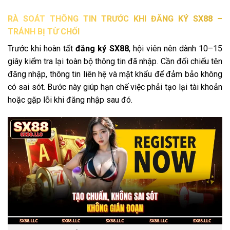
RÀ SOÁT THÔNG TIN TRƯỚC KHI ĐĂNG KÝ SX88 –
TRÁNH BỊ TỪ CHỐI
Trước khi hoàn tất
đăng ký SX88
, hội viên nên dành 10–15
giây kiểm tra lại toàn bộ thông tin đã nhập. Cần đối chiếu tên
đăng nhập, thông tin liên hệ và mật khẩu để đảm bảo không
có sai sót. Bước này giúp hạn chế việc phải tạo lại tài khoản
hoặc gặp lỗi khi đăng nhập sau đó.